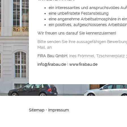
ein interessantes und anspruchsvolles A
eine unbefristete Festanstellung
eine angenehme Arbeitsatmosphäre in ei
ein positives, aufgeschlossenes Arbeitskli
Wir freuen uns darauf Sie kennenzulernen!
Bitte senden Sie Ihre aussagefähigen Bewerbung
Mail, an:
FIRA Bau GmbH
, Ines Frömmel, Tzschirnerplatz
info@firabau.de
I
www.firabau.de
Sitemap
•
Impressum