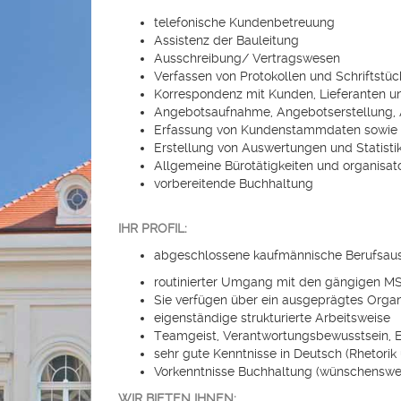
telefonische Kundenbetreuung
Assistenz der Bauleitung
Ausschreibung/ Vertragswesen
Verfassen von Protokollen und Schriftstü
Korrespondenz mit Kunden, Lieferanten u
Angebotsaufnahme, Angebotserstellung, 
Erfassung von Kundenstammdaten sowie 
Erstellung von Auswertungen und Statisti
Allgemeine Bürotätigkeiten und organisa
vorbereitende Buchhaltung
IHR PROFIL:
abgeschlossene kaufmännische Berufsausb
routinierter Umgang mit den gängigen M
Sie verfügen über ein ausgeprägtes Orga
eigenständige strukturierte Arbeitsweise
Teamgeist, Verantwortungsbewusstsein, E
sehr gute Kenntnisse in Deutsch (Rhetori
Vorkenntnisse Buchhaltung (wünschenswe
WIR BIETEN IHNEN: